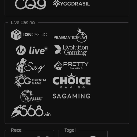
Live Casino
Race
Togel