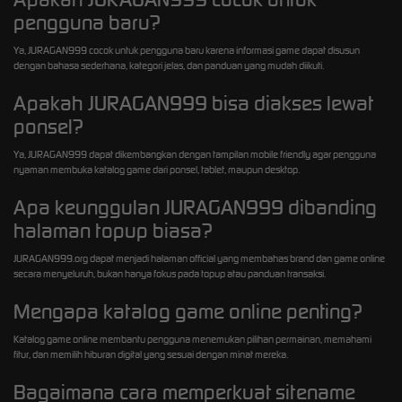
pengguna baru?
Ya, JURAGAN999 cocok untuk pengguna baru karena informasi game dapat disusun
dengan bahasa sederhana, kategori jelas, dan panduan yang mudah diikuti.
Apakah JURAGAN999 bisa diakses lewat
ponsel?
Ya, JURAGAN999 dapat dikembangkan dengan tampilan mobile friendly agar pengguna
nyaman membuka katalog game dari ponsel, tablet, maupun desktop.
Apa keunggulan JURAGAN999 dibanding
halaman topup biasa?
JURAGAN999.org dapat menjadi halaman official yang membahas brand dan game online
secara menyeluruh, bukan hanya fokus pada topup atau panduan transaksi.
Mengapa katalog game online penting?
Katalog game online membantu pengguna menemukan pilihan permainan, memahami
fitur, dan memilih hiburan digital yang sesuai dengan minat mereka.
Bagaimana cara memperkuat sitename