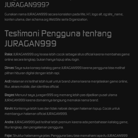
JURAGAN999?
Gunakan nama JURAGAN999 secara konsisten pada title, H1, logo alt, og:site_name,
konten utama, dan schema.org WebSite serta Organization.
Testimoni Pengguna tentang
JURAGAN999
Raka:
JURAGAN999.org terasa lebih cocok sebagai situs official karena membahas game
online secara lengkap, bukan hanya topup atau login.
Dimas:
Saya suka konsep katalog game JURAGAN999 karena pengguna bisa melihat
pilihan hiburan digital dengan lebih rapi.
Ardi:
Halaman ini terlihat lebih kuat untuk brand utama karena menjelaskan game online,
fitur, akses mobile, dan identitas official.
Bagas:
Menurut saya, juragan999.org memang lebih pas dijadikan pusat utama
JURAGAN999 karena domainnya langsung memakai nama brand.
Kevin:
Kontennya lebih luas dan tidak nabrak dengan halaman topup. Cocok untuk
membangun halaman official JURAGAN999.
Andra:
JURAGAN999 jadi terlihat lebih premium karena ada pembahasan katalog game,
fitur lengkap, dan pengalaman pengguna.
Fajar:
Struktur halamannya jelas. Pengguna baru bisa memahami apa itu JURAGAN999