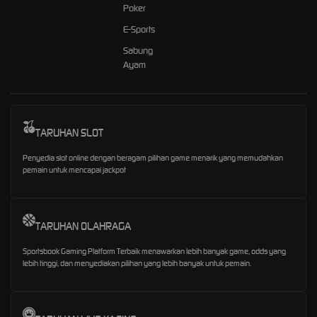
Poker
E-Sports
Sabung
Ayam
TARUHAN SLOT
Penyedia slot online dengan beragam pilihan game menarik yang memudahkan
pemain untuk mencapai jackpot
TARUHAN OLAHRAGA
Sportsbook Gaming Platform Terbaik menawarkan lebih banyak game, odds yang
lebih tinggi, dan menyediakan pilihan yang lebih banyak untuk pemain.