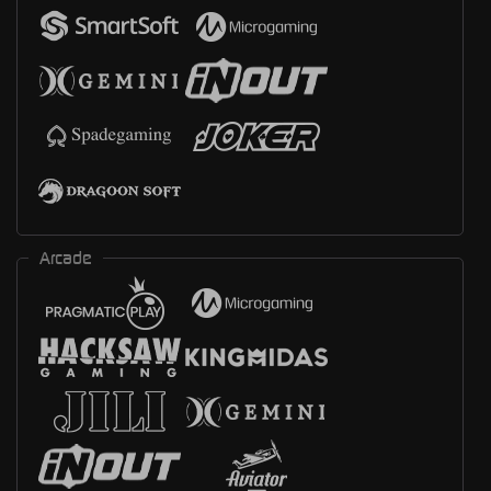
Arcade